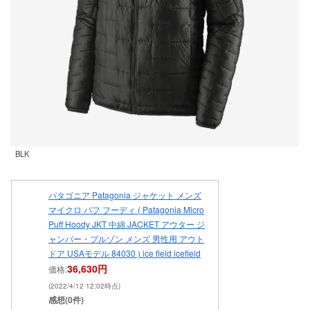
BLK
パタゴニア Patagonia ジャケット メンズ
マイクロ パフ フーディ ( Patagonia Micro
Puff Hoody JKT 中綿 JACKET アウター ジ
ャンパー・ブルゾン メンズ 男性用 アウト
ドア USAモデル 84030 ) ice field icefield
36,630円
価格:
(2022/4/12 12:02時点)
感想(0件)