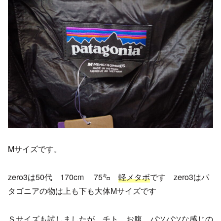
Mサイズです。
zero3は50代 170cm 75㌔
軽メタボ
です zero3はパ
タゴニアの物は上も下も大体Mサイズです
Ｓサイズも試しましたが チト お腹 パツパツな感じの