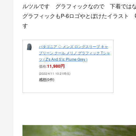
ルツルです グラフィックなので 下着では
グラフィックもP-6ロゴやとぼけたイラスト
す
パタゴニア ◇ メンズ ロングスリーブ キャ
プリーン クール メリノ グラフィック Tシャ
ツ ( Z’s And S’s: Plume Grey )
11,980円
価格:
(2022/4/11 10:21時点)
感想(0件)